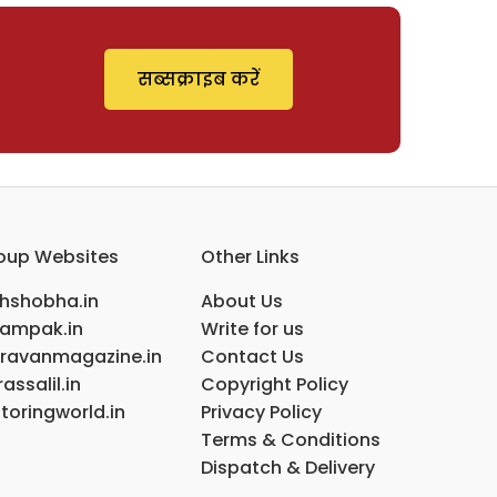
सब्सक्राइब करें
oup Websites
Other Links
ihshobha.in
About Us
ampak.in
Write for us
ravanmagazine.in
Contact Us
assalil.in
Copyright Policy
toringworld.in
Privacy Policy
Terms & Conditions
Dispatch & Delivery