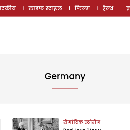
ई-मैगज़ीन
ऑडियो 
पादकीय
लाइफ स्टाइल
फिल्म
हेल्थ
क
Germany
रोमांटिक स्टोरीज