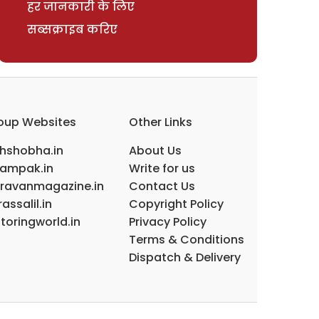
हर जानकारी के लिए
सब्सक्राइब करिए
oup Websites
Other Links
ihshobha.in
About Us
ampak.in
Write for us
ravanmagazine.in
Contact Us
assalil.in
Copyright Policy
toringworld.in
Privacy Policy
Terms & Conditions
Dispatch & Delivery