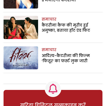
डे मनाएंगी कैटरीना
समाचार
कैटरीना कैफ की मुरीद हुई
अनुष्का, बताया हॉट एंड फिट
समाचार
आदित्‍य-कैटरीना की फिल्म
‘फितूर’ का फर्स्ट लुक जारी
सरिता डिजिटल सब्सक्राइब करें