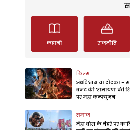
स
कहानी
राजनीति
फिल्म
अंधविश्वास या टोटका – म
बजट की ‘रामायण’ की र
पर महा कन्फ्यूजन
समाज
नेहा बोरा के चेहरे पर क