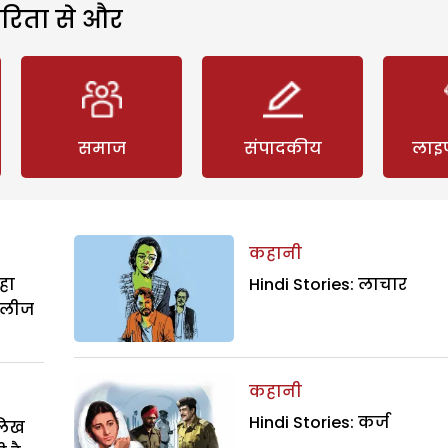
रिता से और
समाज
संपादकीय
लाइ
कहानी
हा
Hindi Stories: लाचार
िलीज
कहानी
Hindi Stories: कर्ज
ालिख