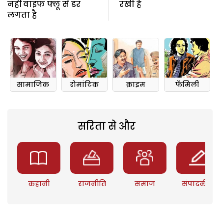
नहीं वाइफ फ्लू से डर
रखी है
लगता है
सामाजिक
रोमांटिक
क्राइम
फॅमिली
सरिता से और
कहानी
राजनीति
समाज
संपादकीय