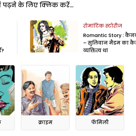
पढ़ने के लिए क्लिक करें...
रोमांटिक स्टोरीज
Romantic Story : कै
– सुलिवान मैडम का कै
ई?
व्यक्तित्व था
क
क्राइम
फॅमिली