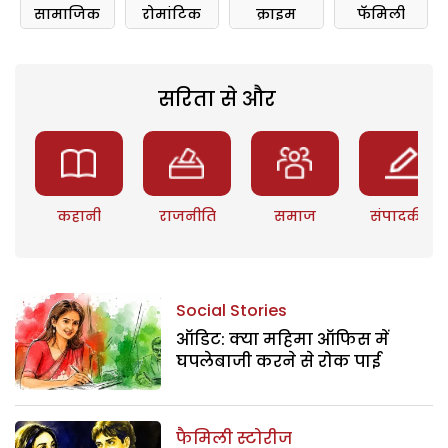
सामाजिक
रोमांटिक
क्राइम
फॅमिली
सरिता से और
कहानी
राजनीति
समाज
संपादकीय
Social Stories
ऑडिट: क्या महिमा ऑफिस में
घपलेबाजी करने से रोक पाई
फैमिली स्टोरीज