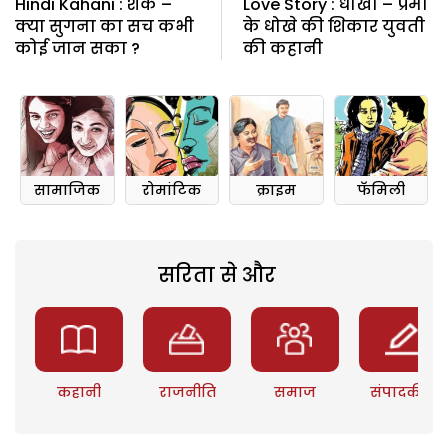
Hindi Kahani : शक –
Love Story : धोखा – प्रेमी
क्या सुगना का सच कभी
के धोखे की शिकार युवती
कोई जान सका ?
की कहानी
सामाजिक
रोमांटिक
क्राइम
फॅमिली
सरिता से और
कहानी
राजनीति
समाज
संपादकीय