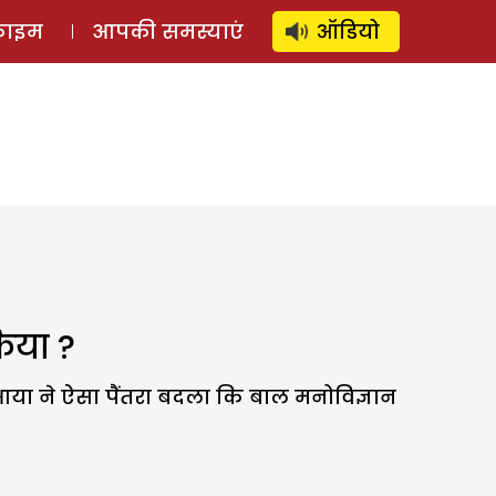
⚲
स्टोरी
लॉग इन
SUBSCRIBE
्राइम
आपकी समस्याएं
ऑडियो
िया ?
आया ने ऐसा पैंतरा बदला कि बाल मनोविज्ञान