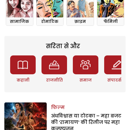
सामाजिक
रोमांटिक
क्राइम
फॅमिली
सरिता से और
कहानी
राजनीति
समाज
संपादकीय
फिल्म
अंधविश्वास या टोटका – महा बजट
की ‘रामायण’ की रिलीज पर महा
कन्फ्यूजन