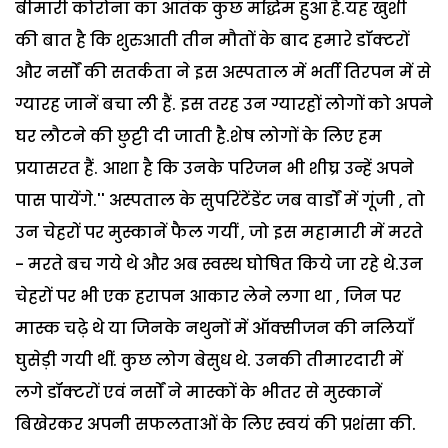
बीमारी कोरोना का आतंक कुछ मद्धिम हुआ है.यह खुशी
की बात है कि शुरुआती तीन मौतों के बाद हमारे डाॅक्टरों
और नर्सों की सतर्कता ने इस अस्पताल में भर्ती तिरपन में से
ग्यारह जानें बचा ली हैं. इस तरह उन ग्यारहों लोगों को अपने
घर लौटने की छुट्टी दी जाती है.शेष लोगों के लिए हम
प्रयासरत हैं. आशा है कि उनके परिजन भी शीघ्र उन्हें अपने
पास पायेंगे.'' अस्पताल के सुपरिंटेंडेंट जब वार्डों में गूंजी , तो
उन चेहरों पर मुस्कानें फैल गयीं , जो इस महामारी में मरते
- मरते बच गये थे और अब स्वस्थ घोषित किये जा रहे थे.उन
चेहरों पर भी एक हरापन आकार लेने लगा था , जिन पर
मास्क चढ़े थे या जिनके नथुनों में ऑक्सीजन की नलियाँ
घुसेड़ी गयी थीं. कुछ लोग बेसुध थे. उनकी तीमारदारी में
लगे डॉक्टरों एवं नर्सों ने मास्कों के भीतर से मुस्कानें
बिखेरकर अपनी सफलताओं के लिए स्वयं की प्रशंसा की.