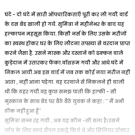
घंटे - दो घंटे में सारी ऑपचारिकताएँ पूरी कर ली गयीं. वार्ड
के दस बेड खाली हो गये. सुमित्रा ने महीनेभर के बाद यह
हल्कापन महसूस किया. किसी नर्स के लिए उसके मरीजों
का स्वस्थ होकर घर के लिए लौटना तपस्या से वरदान प्राप्त
करने जैसा है. उसने मास्क और दस्ताने को ढक्कन वाले
कूड़ेदान में उतारकर फेंका.वाॅशरूम गयी और आधे घंटे में
निकल आयी.अब इस वार्ड में जब तक कोई नया मरीज नहीं
आता , नहीं आना पड़ेगा. वह दरवाजे से निकलने ही वाली
थी कि ठहर गयी.वह कुछ समझ पाती कि हल्की - सी
मुस्कान के साथ बेड पर बैठे बैठे युवक ने कहा : '' मैं अभी
ठीक नहीं हुआ हूँ''
सुमित्रा सन्न रह गयी , अब यह कौन -सी बला है!उसने
जाँच के लिए स्वयं सैंपल इकट्ठे किये थे और सिनियर डाॅक्टर