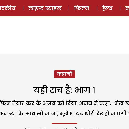
ई-मैगज़ीन
ऑडियो 
पादकीय
लाइफ स्टाइल
फिल्म
हेल्थ
क
कहानी
यही सच है: भाग 1
िन तैयार कर के अजय को दिया. अजय ने कहा, ‘‘मेरा खाना
अनन्या के साथ सो जाना, मुझे शायद थोड़ी देर हो जाएगी.’