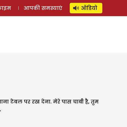
⚲
स्टोरी
लॉग इन
SUBSCRIBE
्राइम
आपकी समस्याएं
ऑडियो
 टेबल पर रख देना. मेरे पास चाबी है, तुम
’