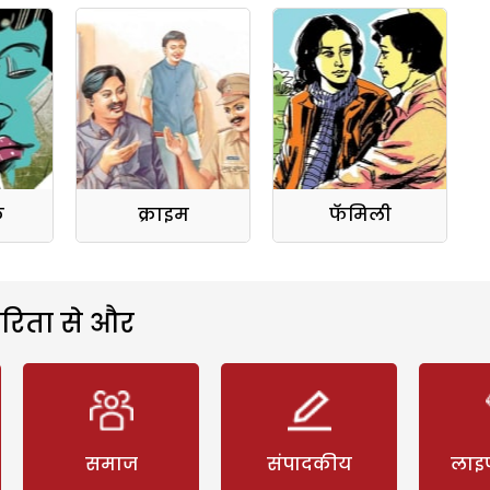
क
क्राइम
फॅमिली
रिता से और
समाज
संपादकीय
लाइ