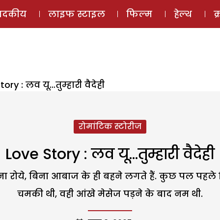
ई-मैगज़ीन
ऑडियो 
पादकीय
लाइफ स्टाइल
फिल्म
हेल्थ
क
ory : लव यू…तुम्हारी वैदेही
रोमांटिक स्टोरीज
Love Story : लव यू…तुम्हारी वैदेही
िना रोये, बिना आबाज के ही बहने लगते हैं. कुछ पल पहले
चमकी थी, वही आंखे मेसेज पड़ने के बाद नम थी.