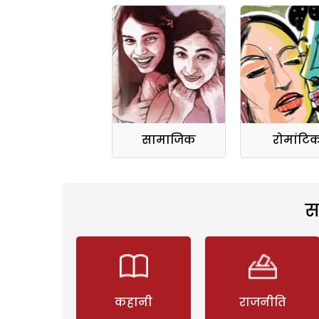
सामाजिक
रोमांटि
स
कहानी
राजनीति