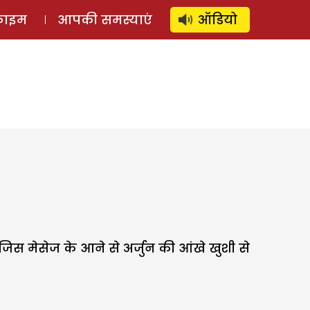
⚲
स्टोरी
लॉग इन
SUBSCRIBE
्राइम
आपकी समस्याएं
ऑडियो
 जिस मेसेज के आने से अर्जुन की आंखे खुशी से