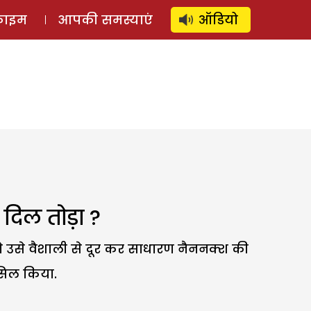
⚲
स्टोरी
लॉग इन
SUBSCRIBE
्राइम
आपकी समस्याएं
ऑडियो
दिल तोड़ा ?
ने उसे वैशाली से दूर कर साधारण नैननक्श की
ासिल किया.