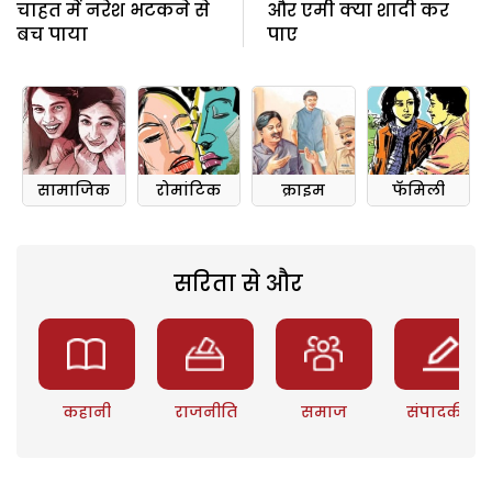
चाहत में नरेश भटकने से
और एमी क्या शादी कर
बच पाया
पाए
सामाजिक
रोमांटिक
क्राइम
फॅमिली
सरिता से और
कहानी
राजनीति
समाज
संपादकीय