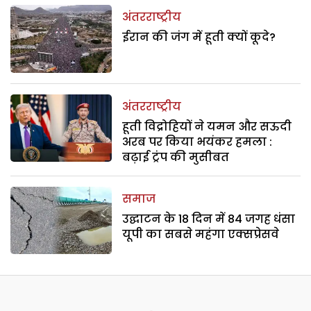
अंतरराष्ट्रीय
ईरान की जंग में हूती क्यों कूदे?
अंतरराष्ट्रीय
हूती विद्रोहियों ने यमन और सऊदी
अरब पर किया भयंकर हमला :
बढ़ाई ट्रंप की मुसीबत
समाज
उद्घाटन के 18 दिन में 84 जगह धंसा
यूपी का सबसे महंगा एक्सप्रेसवे