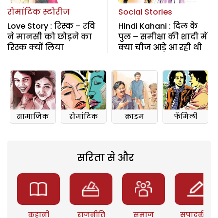
रोमांटिक स्टोरीज
Social Stories
Love Story : रिस्क – रवि
Hindi Kahani : दिल के
ने मानसी को छोड़ने का
पुल – समीक्षा की शादी में
रिस्क क्यों लिया
क्या चीज आड़े आ रही थी
सामाजिक
रोमांटिक
क्राइम
फॅमिली
सरिता से और
कहानी
राजनीति
समाज
संपादकीय