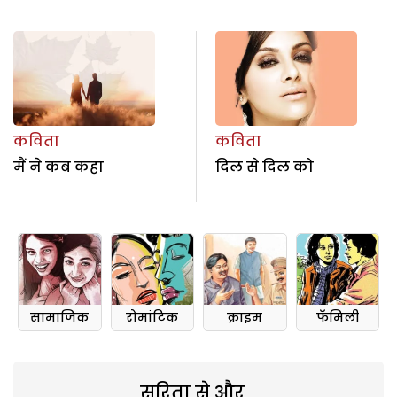
कविता
कविता
मैं ने कब कहा
दिल से दिल को
सामाजिक
रोमांटिक
क्राइम
फॅमिली
सरिता से और