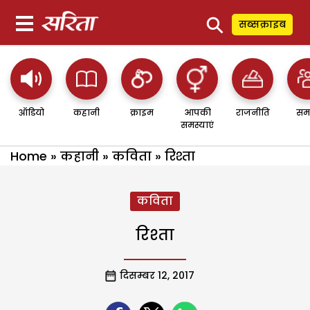
⚲
सब्सक्राइब
ऑडियो
कहानी
क्राइम
आपकी
राजनीति
सम
समस्याएं
Home
»
कहानी
»
कविता
»
रिश्ता
कविता
रिश्ता
दिसम्बर 12, 2017