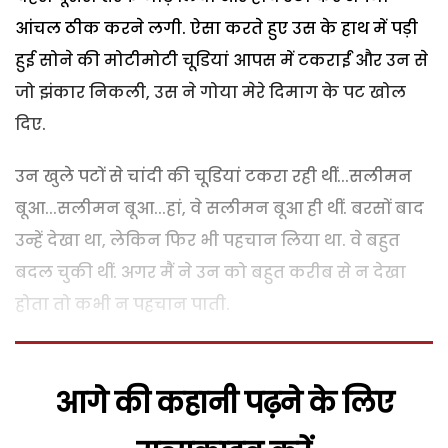
आंचल ठीक करने लगी. ऐसा करते हुए उस के हाथ में पड़ी
हुई सोने की मोटीमोटी चूडि़यां आपस में टकराईं और उन से
जो झंकार निकली, उस ने गोया मेरे दिमाग के पट खोल
दिए.
उन खुले पटों से चांदी की चूडि़यां टकरा रही थीं...सलीमन
बूआ...सलीमन बूआ...हां, वे सलीमन बूआ ही थीं. बरसों बाद
उन्हें देखा था, लेकिन फिर भी पहचान लिया था. वे बहुत
बदल चुकी थीं. अगर मैं ने उन को बहुत करीब से न देखा
होता तो कभी न पहचान पाती.
आगे की कहानी पढ़ने के लिए