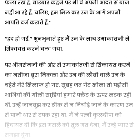
फैला रखे हैं. बारबार कहने पर भी वे अपनी आदत से बाज
नहीं आ रहे हैं. चलिए, हम मिल कर उन के आगे अपनी
आपत्ति दर्ज कराते हैं.’’
‘‘हद हो गई,’’ भुनभुनाते हुए मैं उन के साथ उमाकांतजी से
शिकायत करने चला गया.
पर भीमसेनजी की ओर से उमाकांतजी से शिकायत करने
का नतीजा बुरा निकला और उन की लौबी वाले उन के
चहेते मेरे खिलाफ हो गए. सुबह जब गेट खोला तो पड़ोसी
भाभियों की गीली साडि़यां हमारे फ्लैट के ऊपर लटक रही
थीं. उन्हें जानबूझ कर ठीक से न निचोड़े जाने के कारण उन
से पानी धार से टपक रहा था. मैं ने पत्नी कुलदीपा को
हिदायत दी कि इस मसले को तूल मत देना, मैं उन्हें प्यार से
समझा दूंगा.