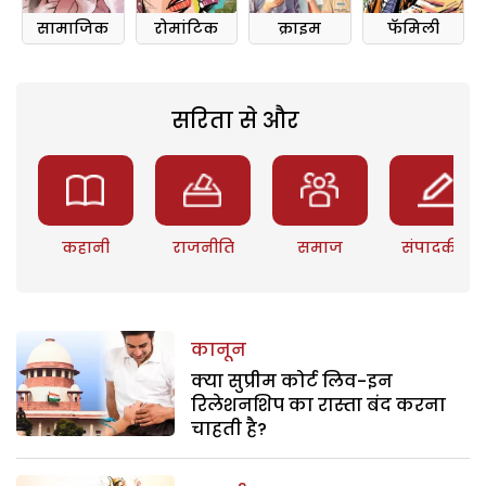
सामाजिक
रोमांटिक
क्राइम
फॅमिली
सरिता से और
कहानी
राजनीति
समाज
संपादकीय
कानून
क्या सुप्रीम कोर्ट लिव-इन
रिलेशनशिप का रास्ता बंद करना
चाहती है?