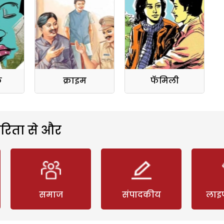
क
क्राइम
फॅमिली
रिता से और
समाज
संपादकीय
लाइ