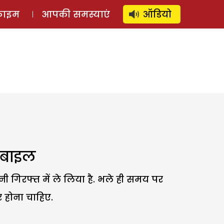
⚲
स्टोरी
लॉग इन
SUBSCRIBE
्राइम
आपकी समस्याएं
ऑडियो
ोबाइल
गिरफ्त में ले लिया है. भले ही समय पर
र होना चाहिए.