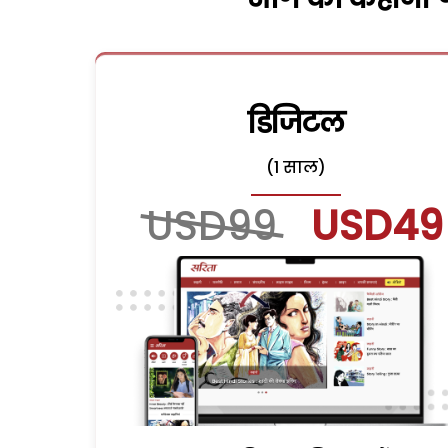
डिजिटल
(1 साल)
USD99
USD49