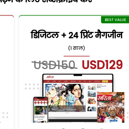
डिजिटल + 24 प्रिंट मैगजीन
(1 साल)
USD150
USD129