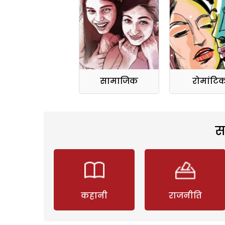
सामाजिक
रोमांटि
स
कहानी
राजनीति