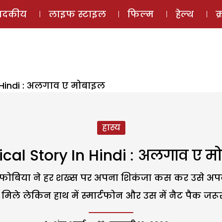
ई-मैगज़ीन
ऑडियो 
पादकीय
लाइफ स्टाइल
फिल्म
हेल्थ
क
n Hindi : अलगाव ए मोबाइल
हास्य
rical Story In Hindi : अलगाव ए म
ल फोबिया ने हर शख्स पर अपना शिकंजा कस कर उसे अपनी 
िले लेकिन हाथ में स्मार्टफोन और उस में नैट पैक जरू