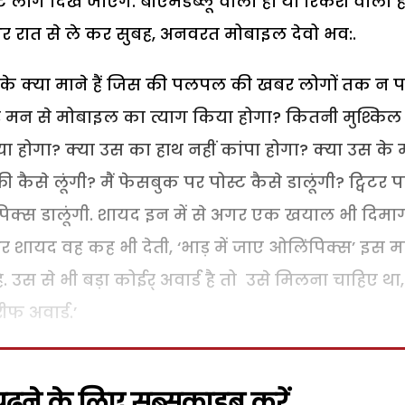
 लोग दिख जाएंगे. बीएमडब्लू वाला हो या रिकशे वाला 
और रात से ले कर सुबह, अनवरत मोबाइल देवो भव:.
क्या माने हैं जिस की पलपल की खबर लोगों तक न पहु
े मन से मोबाइल का त्याग किया होगा? कितनी मुश्किल 
 होगा? क्या उस का हाथ नहीं कांपा होगा? क्या उस के
 कैसे लूंगी? मैं फेसबुक पर पोस्ट कैसे डालूंगी? ट्विटर प
धड़ पिक्स डालूंगी. शायद इन में से अगर एक खयाल भी दिमाग
 शायद वह कह भी देती, ‘भाड़ में जाए ओलिंपिक्स’ इस 
ै. उस से भी बड़ा कोईर् अवार्ड है तो उसे मिलना चाहिए था,
ीफ अवार्ड.’
़ने के लिए सब्सक्राइब करें