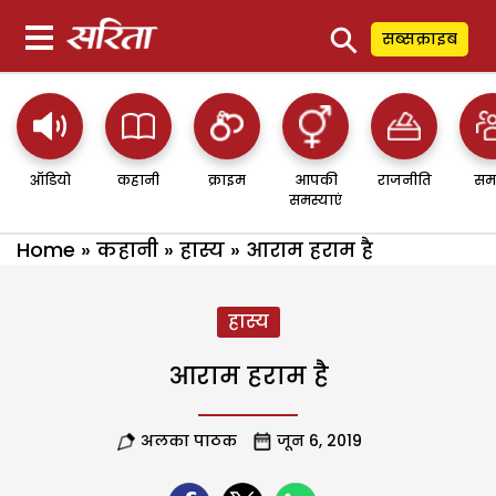
⚲
सब्सक्राइब
ऑडियो
कहानी
क्राइम
आपकी
राजनीति
सम
समस्याएं
Home
»
कहानी
»
हास्य
»
आराम हराम है
हास्य
आराम हराम है
अलका पाठक
जून 6, 2019