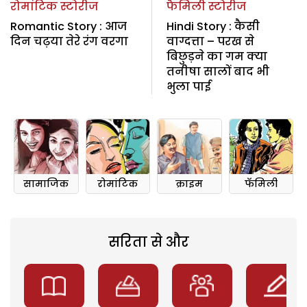
रोमांटिक स्टोरीज
फैमिली स्टोरीज
Romantic Story : आज
Hindi Story : कैसी
दिन चढ़या तेरे रंग वरगा
वाग्दत्ता – परख से
बिछुड़ने का गम क्या
तनीषा सालों बाद भी
भुला पाई
सामाजिक
रोमांटिक
क्राइम
फॅमिली
सरिता से और