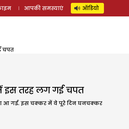
⚲
स्टोरी
लॉग इन
SUBSCRIBE
्राइम
आपकी समस्याएं
ऑडियो
गई चपत
 में इस तरह लग गई चपत
या आ गई. इस चक्कर में वे पूरे दिन घनचक्कर