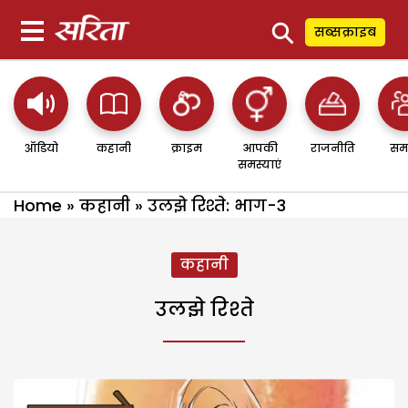
⚲
सब्सक्राइब
ऑडियो
कहानी
क्राइम
आपकी
राजनीति
सम
समस्याएं
Home
»
कहानी
»
उलझे रिश्ते: भाग-3
कहानी
उलझे रिश्ते