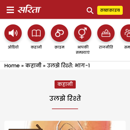
⚲
सब्सक्राइब
ऑडियो
कहानी
क्राइम
आपकी
राजनीति
सम
समस्याएं
Home
»
कहानी
»
उलझे रिश्ते: भाग-1
कहानी
उलझे रिश्ते