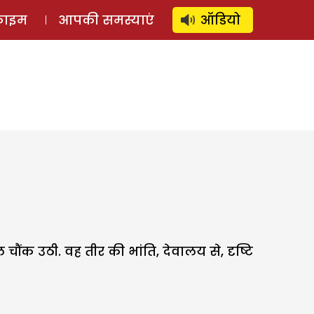
⚲
स्टोरी
लॉग इन
SUBSCRIBE
्राइम
आपकी समस्याएं
ऑडियो
ंक उठी. वह तीर की भांति, देवालय से, दृष्टि