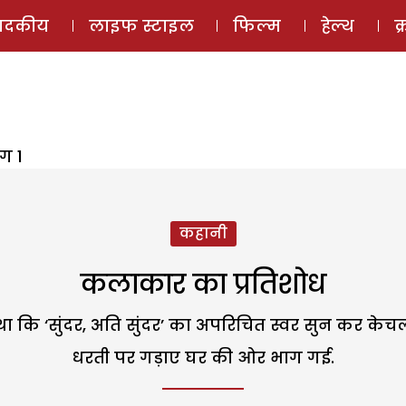
ई-मैगज़ीन
ऑडियो 
पादकीय
लाइफ स्टाइल
फिल्म
हेल्थ
क
ग 1
कहानी
कलाकार का प्रतिशोध
कि ‘सुंदर, अति सुंदर’ का अपरिचित स्वर सुन कर केचल चौ
धरती पर गड़ाए घर की ओर भाग गई.