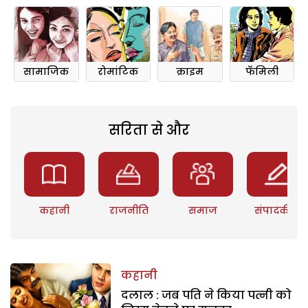
सामाजिक
रोमांटिक
क्राइम
फॅमिली
सरिता से और
कहानी
राजनीति
समाज
संपादकीय
कहानी
दलाल : जब पति ने किया पत्नी को