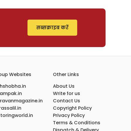
सब्सक्राइब करें
oup Websites
Other Links
ihshobha.in
About Us
ampak.in
Write for us
ravanmagazine.in
Contact Us
assalil.in
Copyright Policy
toringworld.in
Privacy Policy
Terms & Conditions
Dispatch & Delivery