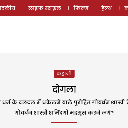
ई-मैगज़ीन
ऑडियो 
पादकीय
लाइफ स्टाइल
फिल्म
हेल्थ
क
कहानी
दोगला
्म के दलदल में धकेलने वाले पुरोहित गोवर्धन शास्त्री के
गोवर्धन शास्त्री शर्मिंदगी महसूस करने लगे?