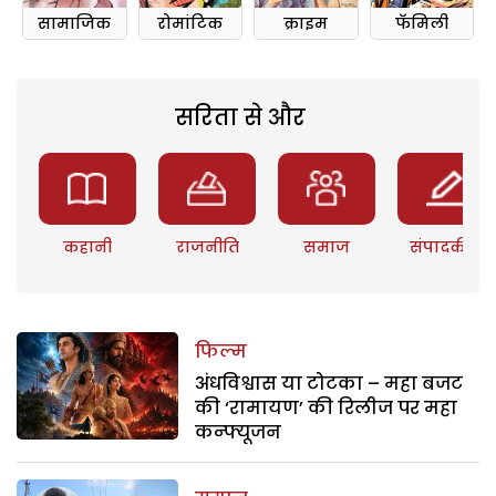
सामाजिक
रोमांटिक
क्राइम
फॅमिली
सरिता से और
कहानी
राजनीति
समाज
संपादकीय
फिल्म
अंधविश्वास या टोटका – महा बजट
की ‘रामायण’ की रिलीज पर महा
कन्फ्यूजन