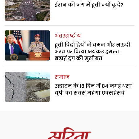
ईरान की जंग में हूती क्यों कूदे?
अंतरराष्ट्रीय
हूती विद्रोहियों ने यमन और सऊदी
अरब पर किया भयंकर हमला :
बढ़ाई ट्रंप की मुसीबत
समाज
उद्घाटन के 18 दिन में 84 जगह धंसा
यूपी का सबसे महंगा एक्सप्रेसवे