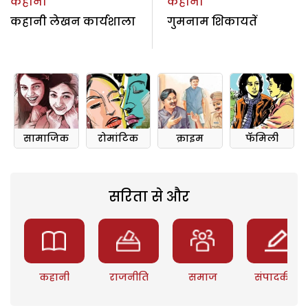
कहानी
कहानी
कहानी लेखन कार्यशाला
गुमनाम शिकायतें
सामाजिक
रोमांटिक
क्राइम
फॅमिली
सरिता से और
कहानी
राजनीति
समाज
संपादकीय