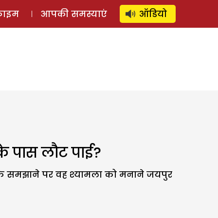
⚲
स्टोरी
लॉग इन
SUBSCRIBE
्राइम
आपकी समस्याएं
ऑडियो
के पास लौट पाई?
 के समझाने पर वह श्यामला को मनाने जयपुर