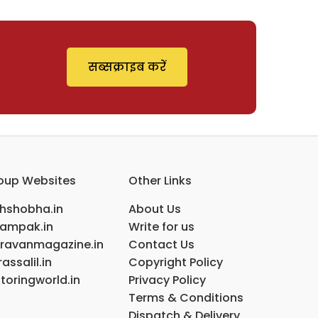
सब्सक्राइब करें
oup Websites
Other Links
ihshobha.in
About Us
ampak.in
Write for us
ravanmagazine.in
Contact Us
assalil.in
Copyright Policy
toringworld.in
Privacy Policy
Terms & Conditions
Dispatch & Delivery