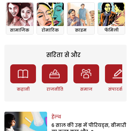
सामाजिक
रोमांटिक
क्राइम
फॅमिली
सरिता से और
कहानी
राजनीति
समाज
संपादकीय
हेल्थ
6 साल की उम्र में पीरियड्स, बीमारी