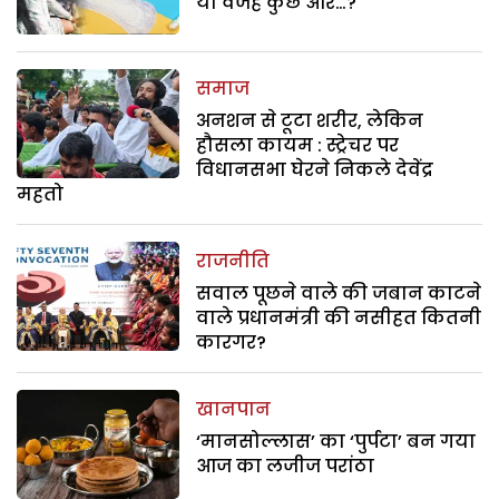
या वजह कुछ और…?
समाज
अनशन से टूटा शरीर, लेकिन
हौसला कायम : स्ट्रेचर पर
विधानसभा घेरने निकले देवेंद्र
महतो
राजनीति
सवाल पूछने वाले की जबान काटने
वाले प्रधानमंत्री की नसीहत कितनी
कारगर?
खानपान
‘मानसोल्लास’ का ‘पुर्पटा’ बन गया
आज का लजीज परांठा