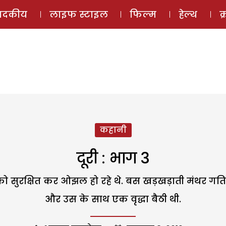
ई-मैगज़ीन
ऑडियो 
पादकीय
लाइफ स्टाइल
फिल्म
हेल्थ
क
कहानी
दूरी : भाग 3
को सुरक्षित कर ओझल हो रहे थे. बस खड़खड़ाती मंथर गति
और उस के साथ एक वृद्धा बैठी थी.