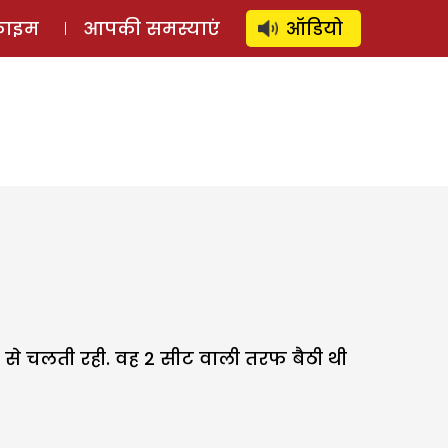
⚲
स्टोरी
लॉग इन
SUBSCRIBE
्राइम
आपकी समस्याएं
ऑडियो
 से चलती रही. वह 2 सीट वाली तरफ बैठी थी