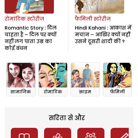
रोमांटिक स्टोरीज
फैमिली स्टोरीज
Romantic Story : दिल
Hindi Kahani : आकाश में
चाहता है – दिल पर क्यों
मचान – आखिर क्यों नहीं
नहीं लग पाता उम्र का
उसने दूसरी शादी की ?
कोई बंधन
सामाजिक
रोमांटिक
क्राइम
फॅमिली
सरिता से और