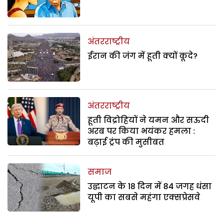
अंतरराष्ट्रीय
ईरान की जंग में हूती क्यों कूदे?
अंतरराष्ट्रीय
हूती विद्रोहियों ने यमन और सऊदी
अरब पर किया भयंकर हमला :
बढ़ाई ट्रंप की मुसीबत
समाज
उद्घाटन के 18 दिन में 84 जगह धंसा
यूपी का सबसे महंगा एक्सप्रेसवे