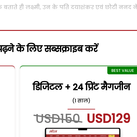
स के बताते ही लक्ष्मी, उन के पति दयाशंकर एवं छोटी ननद ने
़ने के लिए सब्सक्राइब करें
डिजिटल + 24 प्रिंट मैगजीन
(1 साल)
USD150
USD129