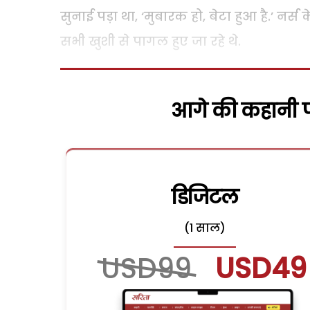
सुनाई पड़ा था, ‘मुबारक हो, बेटा हुआ है.’ नर्
सभी खुशी से पागल हुए जा रहे थे.
आगे की कहानी पढ
डिजिटल
(1 साल)
USD99
USD49