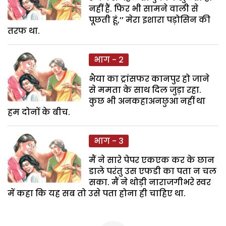
नहीं हैं. फिर भी सामने वाली से
पूछती हूं,’’ मेरा इशारा पड़ोसिन की
तरफ था.
भाग - 2
भैया का ट्रांसफर कानपुर हो जाने
से ममता के साथ दिल जुड़ा रहा.
कुछ भी अनकहाअनछुआ नहीं था
हम दोनों के बीच.
भाग - 3
मैं ने सारे पेपर एकएक कर के छान
डाले परंतु उस एफडी का पता न चल
सका. मैं ने थोड़ी नाराजगीभरे स्वर
में कहा कि यह सब तो उसे पता होना ही चाहिए था.