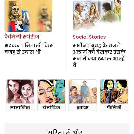
फैमिली स्टोरीज
Social Stories
भटकन : मिताली किस
मशीन : सुबह के बजते
वजह से उदास थी
अलार्म को देखकर उसके
मन में क्या ख्याल आ रहे
थे
सामाजिक
रोमांटिक
क्राइम
फॅमिली
सरिता से और