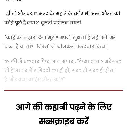
"हाँ तो और क्या? मरद के सहारे के बगैर भी भला औरत को
कोई पूछे है क्या?" दूसरी पड़ोसन बोली.
"काहे का सहारा देगा मुझे? अपनी सुध तो है नहीं उसे. अरे
बच्चा है वो तो?" निम्मो ने खीजकर पलटवार किया.
काकी ने एकबार फिर ज्ञान बघारा, "कैसा बच्चा? अरे मरद
तो है ना घर में ? मिटटी का ही हो, मरद तो मरद ही होता
है. और क्या चाहिए औरत को?"
आगे की कहानी पढ़ने के लिए
सब्सक्राइब करें