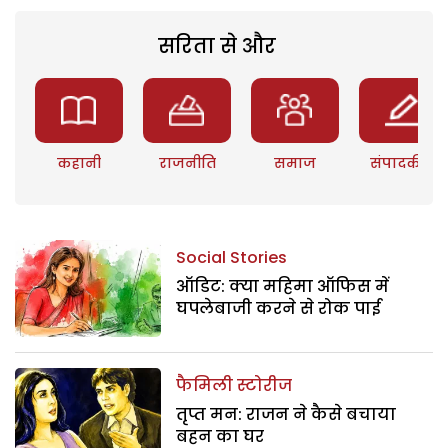
सरिता से और
कहानी
राजनीति
समाज
संपादकीय
Social Stories
ऑडिट: क्या महिमा ऑफिस में
घपलेबाजी करने से रोक पाई
फैमिली स्टोरीज
तृप्त मन: राजन ने कैसे बचाया
बहन का घर