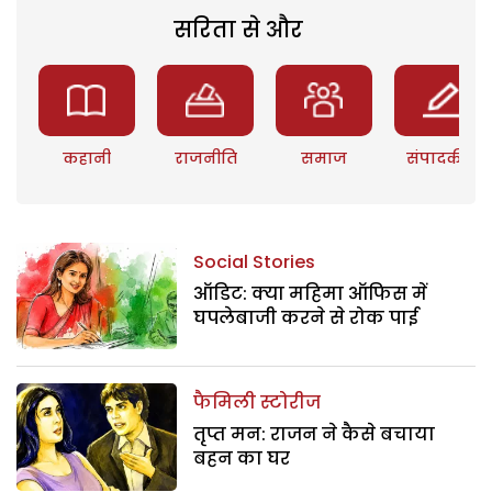
सरिता से और
कहानी
राजनीति
समाज
संपादकीय
Social Stories
ऑडिट: क्या महिमा ऑफिस में
घपलेबाजी करने से रोक पाई
फैमिली स्टोरीज
तृप्त मन: राजन ने कैसे बचाया
बहन का घर