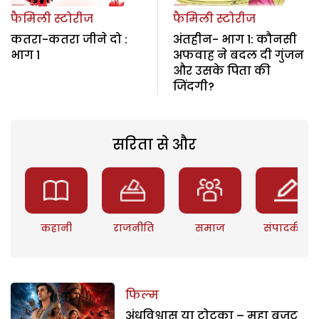
फैमिली स्टोरीज
फैमिली स्टोरीज
कतरा-कतरा जीने दो :
अंतहीन- भाग 1: कौनसी
भाग 1
अफवाह ने बदल दी गुंजन
और उसके पिता की
जिंदगी?
सरिता से और
कहानी
राजनीति
समाज
संपादकीय
फिल्म
अंधविश्वास या टोटका – महा बजट