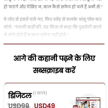
हो पाएंगे और देखिए न, बाल कैसे सफेद हो चले हैं अभी से.’’
वे जोर से हंसते चले गए. फिर स्नेह से छलके आंसू पोंछ कर
बोले, ‘‘पगली कहीं की. यह किस ने कहा कि दूधरोटी खाने
से मोटे होते हैं व बाल सफेद नहीं होते.’’
आगे की कहानी पढ़ने के लिए
सब्सक्राइब करें
(1 साल)
डिजिटल
USD99
USD49