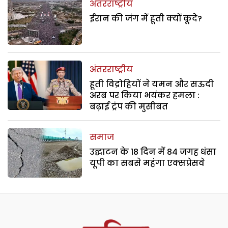
अंतरराष्ट्रीय
ईरान की जंग में हूती क्यों कूदे?
अंतरराष्ट्रीय
हूती विद्रोहियों ने यमन और सऊदी
अरब पर किया भयंकर हमला :
बढ़ाई ट्रंप की मुसीबत
समाज
उद्घाटन के 18 दिन में 84 जगह धंसा
यूपी का सबसे महंगा एक्सप्रेसवे