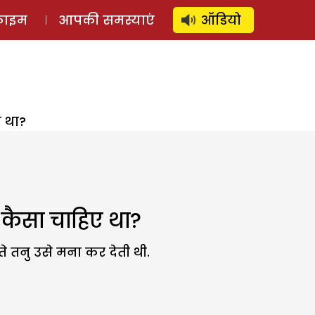
⚲
स्टोरी
लॉग इन
SUBSCRIBE
्राइम
आपकी समस्याएं
ऑडियो
 था?
कैसा चाहिए था?
ते तनु उसे मना कर देती थी.