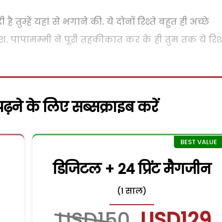
तुम्हें यहां से भगाने की. ये दोनों रिश्ते बहुत ही अच्छे
ाश. पापामम्मी ने पूरी तहकीकात कर के ही तुम तक ये रिश्
़ने के लिए सब्सक्राइब करें
डिजिटल + 24 प्रिंट मैगजीन
(1 साल)
USD150
USD129