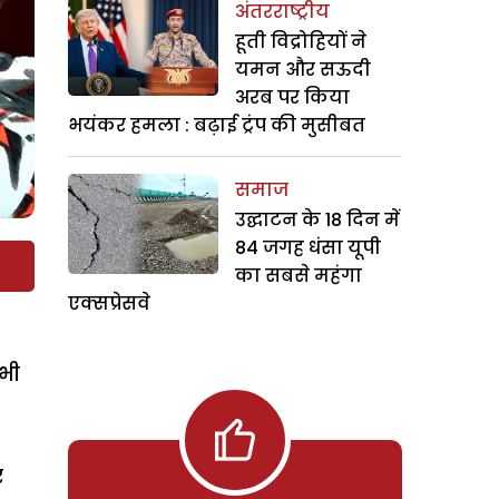
अंतरराष्ट्रीय
हूती विद्रोहियों ने
यमन और सऊदी
अरब पर किया
भयंकर हमला : बढ़ाई ट्रंप की मुसीबत
समाज
उद्घाटन के 18 दिन में
84 जगह धंसा यूपी
का सबसे महंगा
एक्सप्रेसवे
सभी
र