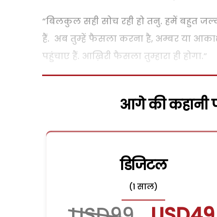
“बिलकुल सही सोच रही हो तनु. हमें बहुत जल्दी है 
हैं. अब तुम्हें फैसला करना है, अम्बर या आक
पहुंचाए हैं. आख़िरी फैसला तुम्हारा ही होगा.”
आगे की कहानी पढ
डिजिटल
(1 साल)
USD99
USD49