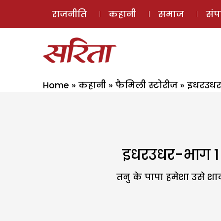
राजनीति
कहानी
समाज
सं
Home
»
कहानी
»
फैमिली स्टोरीज
»
इधरउधर-
इधरउधर-भाग 1 
तनु के पापा हमेशा उसे शाद