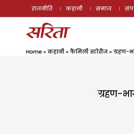
राजनीति
कहानी
समाज
सं
Home
»
कहानी
»
फैमिली स्टोरीज
»
ग्रहण-भा
ग्रहण-भाग