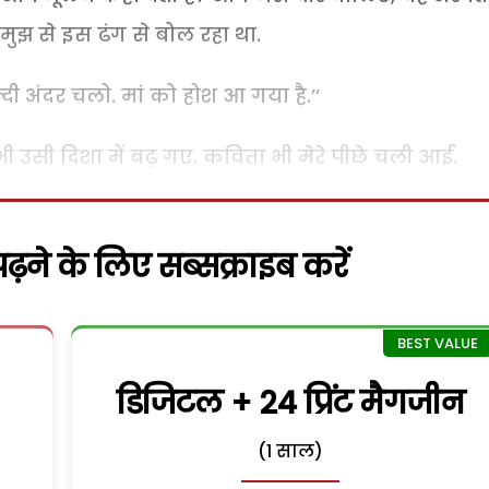
र मुझ से इस ढंग से बोल रहा था.
दी अंदर चलो. मां को होश आ गया है.’’
 भी उसी दिशा में बढ़ गए. कविता भी मेरे पीछे चली आई.
़ने के लिए सब्सक्राइब करें
डिजिटल + 24 प्रिंट मैगजीन
(1 साल)