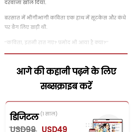
दरवाजा खोल दिया.
बरसात में भीगीभागी कविता एक हाथ में सूटकेस और कंधे
पर बैग लिए खड़ी थी.
‘‘कविता, इतनी रात गए? प्रमोद भी आया है क्या?’’
आगे की कहानी पढ़ने के लिए
सब्सक्राइब करें
(1 साल)
डिजिटल
USD99
USD49