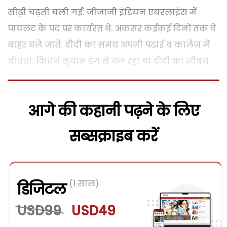
सीढ़ी चढ़ती चली गईं. जीजाजी इंडियन एयरलाइंस में
पायलट के पद पर कार्यरत थे. अकसर कईकई दिनों तक वे
बाहर चले जाते. दीदी का समय अपनी पढ़ाई व कालेज में
बीतता. कितने सुचारु ढंग से चल रहा था दीदी का जीवन.
आगे की कहानी पढ़ने के लिए
सब्सक्राइब करें
(1 साल)
डिजिटल
USD99
USD49