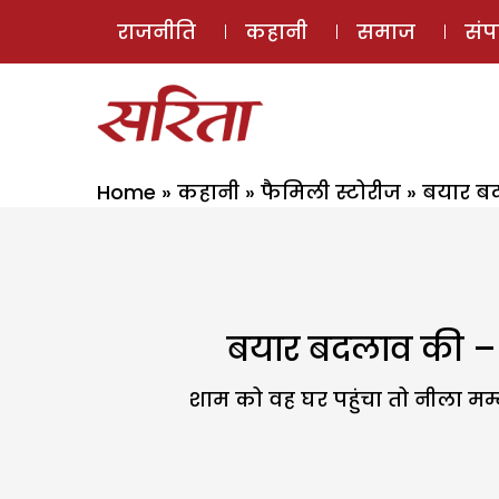
राजनीति
कहानी
समाज
सं
Home
»
कहानी
»
फैमिली स्टोरीज
»
बयार बद
बयार बदलाव की –
शाम को वह घर पहुंचा तो नीला मम्म