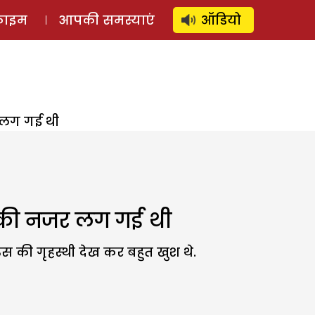
⚲
स्टोरी
लॉग इन
SUBSCRIBE
्राइम
आपकी समस्याएं
ऑडियो
 लग गई थी
सकी नजर लग गई थी
उस की गृहस्थी देख कर बहुत खुश थे.