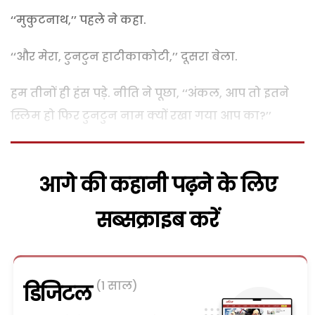
‘‘मुकुटनाथ,’’ पहले ने कहा.
‘‘और मेरा, टुनटुन हाटीकाकोटी,’’ दूसरा बेला.
हम तीनों ही हंस पड़े. नीति ने पूछा, ‘‘अंकल, आप तो इतने
स्लिम हो फिर टुनटुन नाम क्यों रखा गया आप का?’’
आगे की कहानी पढ़ने के लिए
सब्सक्राइब करें
(1 साल)
डिजिटल