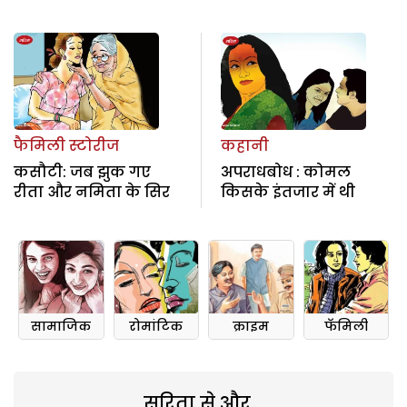
फैमिली स्टोरीज
कहानी
कसौटी: जब झुक गए
अपराधबोध : कोमल
रीता और नमिता के सिर
किसके इंतजार में थी
सामाजिक
रोमांटिक
क्राइम
फॅमिली
सरिता से और