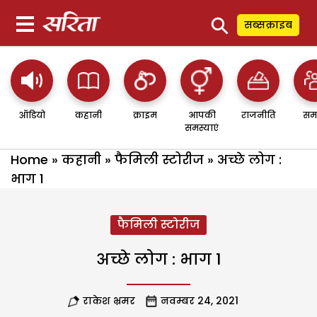
⚲
सब्सक्राइब
ऑडियो
कहानी
क्राइम
आपकी
राजनीति
सम
समस्याएं
Home
»
कहानी
»
फैमिली स्टोरीज
»
अच्छे लोग :
भाग 1
फैमिली स्टोरीज
अच्छे लोग : भाग 1
राकेश भ्रमर
नवम्बर 24, 2021