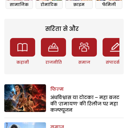
सामाजिक
रोमांटिक
क्राइम
फॅमिली
सरिता से और
कहानी
राजनीति
समाज
संपादकीय
फिल्म
अंधविश्वास या टोटका – महा बजट
की ‘रामायण’ की रिलीज पर महा
कन्फ्यूजन
समाज