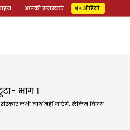
⚲
स्टोरी
लॉग इन
SUBSCRIBE
्राइम
आपकी समस्याएं
ऑडियो
ूटा- भाग 1
संस्कार कभी व्यर्थ नहीं जाएंगे. लेकिन विजय